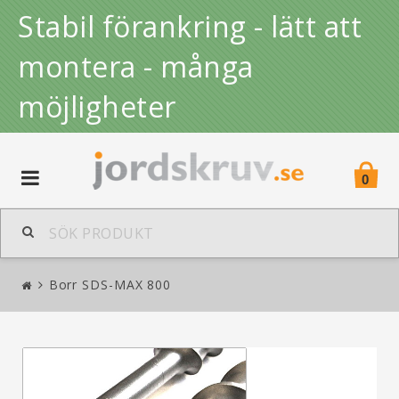
Stabil förankring - lätt att
montera - många
möjligheter
Toggle
0
navigation
Borr SDS-MAX 800